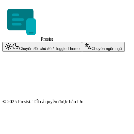
Presist
Chuyển đổi chủ đề / Toggle Theme
Chuyển ngôn ngữ
Quay lại trang chủ
Đăng nhập
Đăng nhập vào tài khoản Presist của bạn
Đăng nhập bằng Google
© 2025 Presist. Tất cả quyền được bảo lưu.